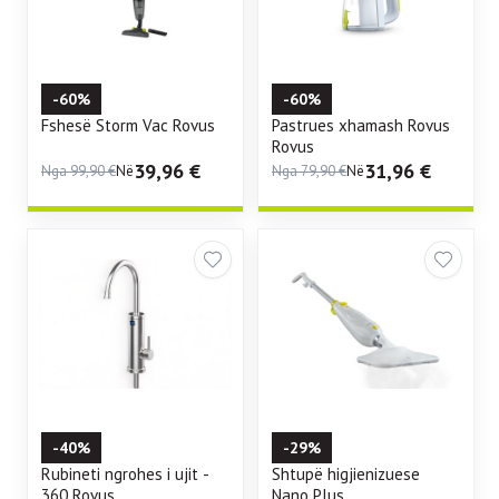
-60%
-60%
Fshesë Storm Vac Rovus
Pastrues xhamash Rovus
Rovus
39,96
€
31,96
€
Nga
99,90
€
Në
Nga
79,90
€
Në
-40%
-29%
Rubineti ngrohes i ujit -
Shtupë higjienizuese
360 Rovus
Nano Plus