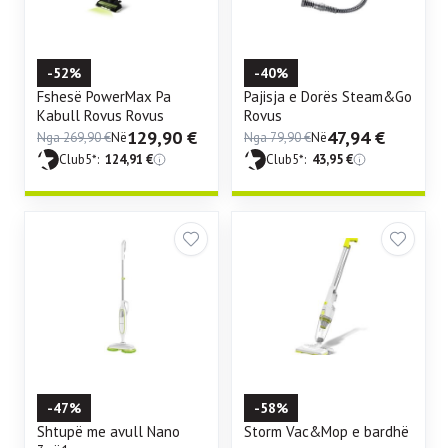
-52%
-40%
Fshesë PowerMax Pa
Pajisja e Dorës Steam&Go
Kabull Rovus Rovus
Rovus
129,90
€
47,94
€
Nga
269,90
€
Në
Nga
79,90
€
Në
Club5*:
124,91
€
Club5*:
43,95
€
-47%
-58%
Shtupë me avull Nano
Storm Vac&Mop e bardhë