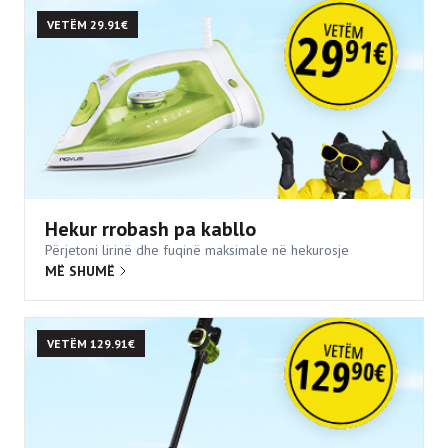
VETËM 29.91€
Hekur rrobash pa kabllo
Përjetoni lirinë dhe fuqinë maksimale në hekurosje
MË SHUMË
VETËM 129.91€