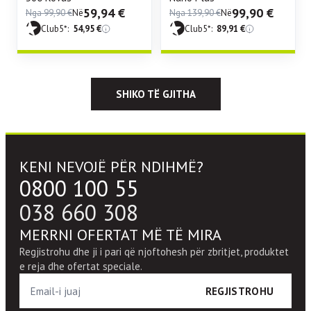
59,94
€
99,90
€
Nga
99,90
€
Në
Nga
139,90
€
Në
Club5*:
54,95
€
Club5*:
89,91
€
SHIKO TË GJITHA
KENI NEVOJË PËR NDIHMË?
0800 100 55
038 660 308
MERRNI OFERTAT MË TË MIRA
Regjistrohu dhe ji i pari që njoftohesh për zbritjet, produktet
e reja dhe ofertat speciale.
REGJISTROHU