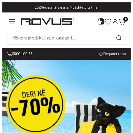
Dërgesa të sigurta. Mbështetu tek ne!
0
0800 100 55
Dyqanet tona