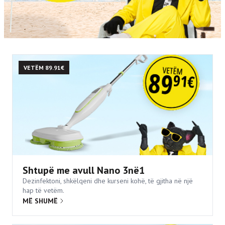
VETËM 89.91€
Shtupë me avull Nano 3në1
Dezinfektoni, shkëlqeni dhe kurseni kohë, të gjitha në një
hap të vetëm.
MË SHUMË