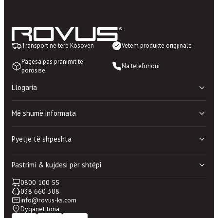
Transport në tërë Kosovën
Vetëm produkte origjinale
Pagesa pas pranimit të
Na telefononi
porosisë
Llogaria
Shporta ime
Më shumë informata
Lista e deshirave
Porosite e mia
Politika e privatësisë
Llogaria ime
Pyetje të shpeshta
Rregullat dhe kushtet e perdorimit
100% blerje e sigurtë
Dyqanet
Mirëmbajtje shtesë
Pastrimi & kujdesi për shtëpi
Kontakti
Periudhë prove shtesë
Pyetje të përgjithshme
0800 100 55
Pastrimi & kujdesi për shtëpi
Si të bëj porosinë?
038 660 308
Mirëmbajtja e shtëpisë
Si ti përdorim kuponat?
info@rovus-ks.com
Kujdesi për rroba
Dyqanet tona
Pastrimi Nano