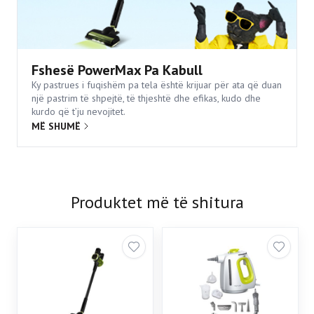
Fshesë PowerMax Pa Kabull
Ky pastrues i fuqishëm pa tela është krijuar për ata që duan
një pastrim të shpejtë, të thjeshtë dhe efikas, kudo dhe
kurdo që t’ju nevojitet.
MË SHUMË
Produktet më të shitura