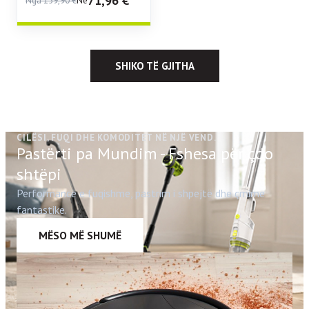
71,96
€
Nga
159,90
€
Në
SHIKO TË GJITHA
CILËSI, FUQI DHE KOMODITET NË NJË VEND.
Pastërti pa Mundim - Fshesa për çdo
shtëpi
Performancë e fuqishme, pastrim i shpejtë dhe çmime
fantastike.
MËSO MË SHUMË