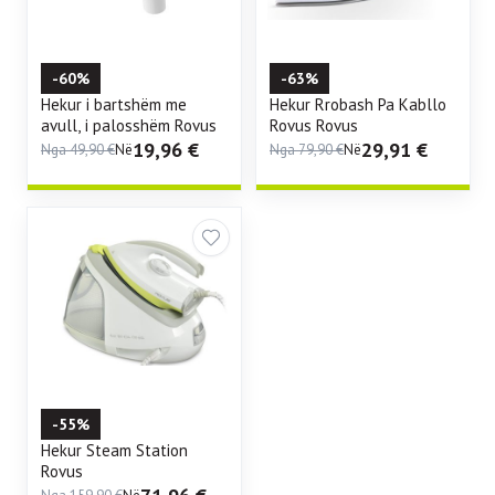
-60%
-63%
Hekur i bartshëm me
Hekur Rrobash Pa Kabllo
avull, i palosshëm Rovus
Rovus Rovus
19,96
€
29,91
€
Nga
49,90
€
Në
Nga
79,90
€
Në
-55%
Hekur Steam Station
Rovus