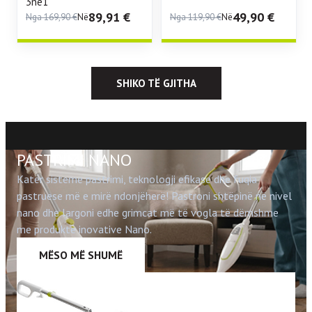
3në1
89,91
€
49,90
€
Nga
169,90
€
Në
Nga
119,90
€
Në
SHIKO TË GJITHA
PASTRIMI NANO
Katër sisteme pastrimi, teknologji efikase dhe fuqia
pastruese më e mirë ndonjëherë! Pastroni shtëpinë në nivel
nano dhe largoni edhe grimcat më të vogla të dëmshme
me produkte inovative Nano.
MËSO MË SHUMË