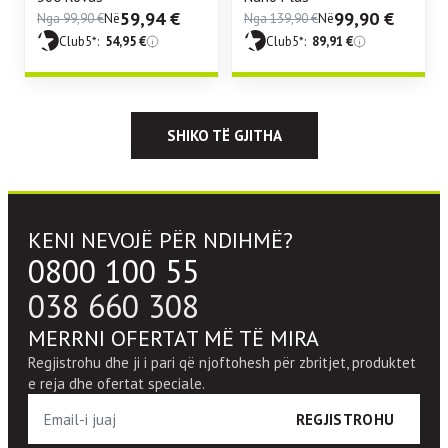
59,94
€
99,90
€
Nga
99,90
€
Në
Nga
139,90
€
Në
Club5*:
54,95
€
Club5*:
89,91
€
SHIKO TË GJITHA
KENI NEVOJË PËR NDIHMË?
0800 100 55
038 660 308
MERRNI OFERTAT MË TË MIRA
Regjistrohu dhe ji i pari që njoftohesh për zbritjet, produktet
e reja dhe ofertat speciale.
REGJISTROHU