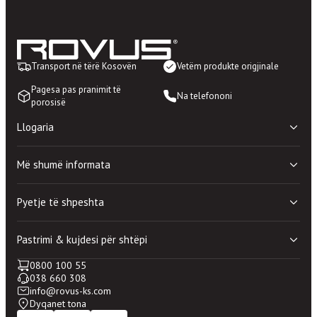
Transport në tërë Kosovën
Vetëm produkte origjinale
Pagesa pas pranimit të
Na telefononi
porosisë
Llogaria
Shporta ime
Më shumë informata
Lista e deshirave
Porosite e mia
Politika e privatësisë
Llogaria ime
Pyetje të shpeshta
Rregullat dhe kushtet e perdorimit
100% blerje e sigurtë
Dyqanet
Mirëmbajtje shtesë
Pastrimi & kujdesi për shtëpi
Kontakti
Periudhë prove shtesë
Pyetje të përgjithshme
0800 100 55
Pastrimi & kujdesi për shtëpi
Si të bëj porosinë?
038 660 308
Mirëmbajtja e shtëpisë
Si ti përdorim kuponat?
info@rovus-ks.com
Kujdesi për rroba
Dyqanet tona
Pastrimi Nano