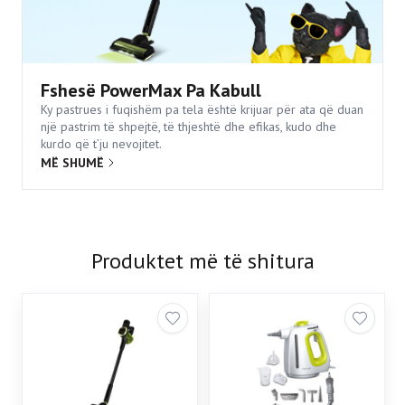
Fshesë PowerMax Pa Kabull
Ky pastrues i fuqishëm pa tela është krijuar për ata që duan
një pastrim të shpejtë, të thjeshtë dhe efikas, kudo dhe
kurdo që t’ju nevojitet.
MË SHUMË
Produktet më të shitura