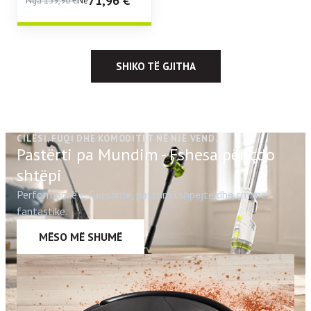
71,96
€
Nga
159,90
€
Në
SHIKO TË GJITHA
CILËSI, FUQI DHE KOMODITET NË NJË VEND.
Pastërti pa Mundim - Fshesa për çdo
shtëpi
Performancë e fuqishme, pastrim i shpejtë dhe çmime
fantastike.
MËSO MË SHUMË