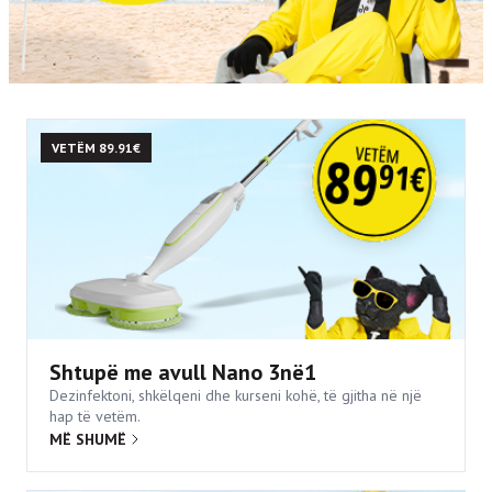
VETËM 89.91€
Shtupë me avull Nano 3në1
Dezinfektoni, shkëlqeni dhe kurseni kohë, të gjitha në një
hap të vetëm.
MË SHUMË