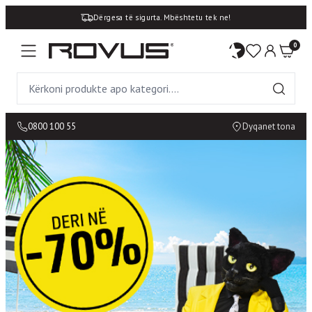
Dërgesa të sigurta. Mbështetu tek ne!
0
0800 100 55
Dyqanet tona