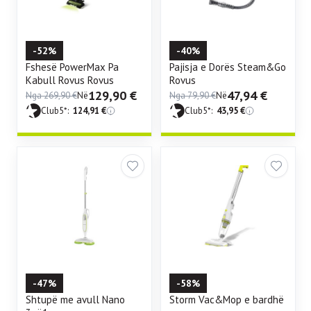
-52%
-40%
Fshesë PowerMax Pa
Pajisja e Dorës Steam&Go
Kabull Rovus Rovus
Rovus
129,90
€
47,94
€
Nga
269,90
€
Në
Nga
79,90
€
Në
Club5*:
124,91
€
Club5*:
43,95
€
-47%
-58%
Shtupë me avull Nano
Storm Vac&Mop e bardhë