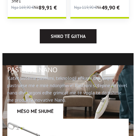
3në1
89,91
€
49,90
€
Nga
169,90
€
Në
Nga
119,90
€
Në
SHIKO TË GJITHA
PASTRIMI NANO
Katër sisteme pastrimi, teknologji efikase dhe fuqia
pastruese më e mirë ndonjëherë! Pastroni shtëpinë në nivel
nano dhe largoni edhe grimcat më të vogla të dëmshme
me produkte inovative Nano.
MËSO MË SHUMË