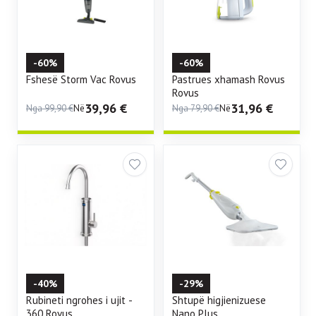
-60%
-60%
Fshesë Storm Vac Rovus
Pastrues xhamash Rovus
Rovus
39,96
€
31,96
€
Nga
99,90
€
Në
Nga
79,90
€
Në
-40%
-29%
Rubineti ngrohes i ujit -
Shtupë higjienizuese
360 Rovus
Nano Plus