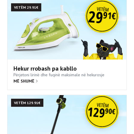
VETËM 29.91€
Hekur rrobash pa kabllo
Përjetoni lirinë dhe fuqinë maksimale në hekurosje
MË SHUMË
VETËM 129.91€