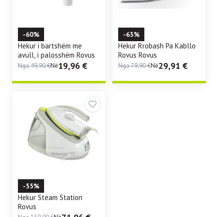
-60%
-63%
Hekur i bartshëm me
Hekur Rrobash Pa Kabllo
avull, i palosshëm Rovus
Rovus Rovus
19,96
€
29,91
€
Nga
49,90
€
Në
Nga
79,90
€
Në
-55%
Hekur Steam Station
Rovus