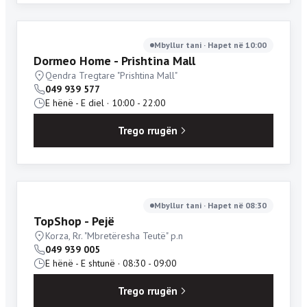
Mbyllur tani · Hapet në 10:00
Dormeo Home - Prishtina Mall
Qendra Tregtare "Prishtina Mall"
049 939 577
E hënë - E diel · 10:00 - 22:00
Trego rrugën
Mbyllur tani · Hapet në 08:30
TopShop - Pejë
Korza, Rr. "Mbretëresha Teutë" p.n
049 939 005
E hënë - E shtunë · 08:30 - 09:00
Trego rrugën