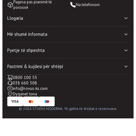
Pagesa pas pranimit të
Na telefononi
porosisë
Llogaria
Shporta ime
Më shumë informata
Lista e deshirave
Porosite e mia
Politika e privatësisë
Llogaria ime
Pyetje të shpeshta
Rregullat dhe kushtet e perdorimit
100% blerje e sigurtë
Dyqanet
Mirëmbajtje shtesë
Pastrimi & kujdesi për shtëpi
Kontakti
Periudhë prove shtesë
Pyetje të përgjithshme
0800 100 55
Pastrimi & kujdesi për shtëpi
Si të bëj porosinë?
038 660 308
Mirëmbajtja e shtëpisë
Si ti përdorim kuponat?
info@rovus-ks.com
Kujdesi për rroba
Dyqanet tona
Pastrimi Nano
VISA
Oferta Speciale
© 2026
STUDIO MODERNA
. Të gjitha të drejtat e rezervuara.