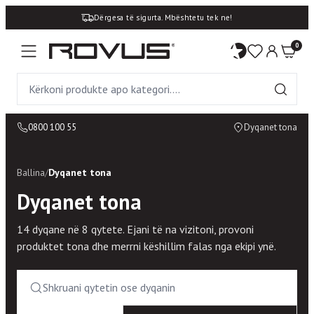
Dërgesa të sigurta. Mbështetu tek ne!
0
0800 100 55
Dyqanet tona
Ballina
/
Dyqanet tona
Dyqanet tona
14 dyqane në 8 qytete. Ejani të na vizitoni, provoni
produktet tona dhe merrni këshillim falas nga ekipi ynë.