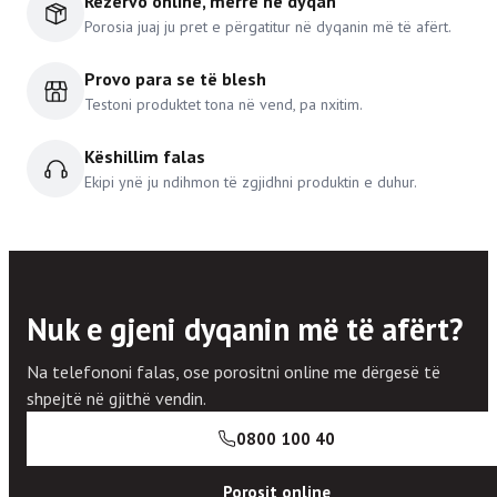
Rezervo online, merre në dyqan
Porosia juaj ju pret e përgatitur në dyqanin më të afërt.
Provo para se të blesh
Testoni produktet tona në vend, pa nxitim.
Këshillim falas
Ekipi ynë ju ndihmon të zgjidhni produktin e duhur.
Nuk e gjeni dyqanin më të afërt?
Na telefononi falas, ose porositni online me dërgesë të
shpejtë në gjithë vendin.
0800 100 40
Porosit online