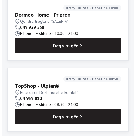
Mbyllur tani · Hapet në 10:00
Dormeo Home - Prizren
Qendra tregtare "GALERIA"
049 939 558
E hënë - E shtunë · 10:00 - 21:00
Trego rrugën
Mbyllur tani · Hapet në 08:30
TopShop - Ulpianë
Bulevardi "Dëshmorët e kombit"
04 939 010
E hënë - E shtunë · 08:30 - 21:00
Trego rrugën