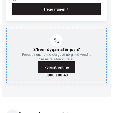
Trego rrugën
S'keni dyqan afër jush?
Porositni online me dërgesë në gjithë vendin,
ose na telefononi falas.
Porosit online
0800 100 40