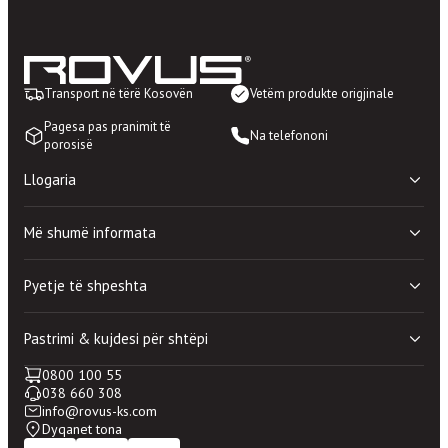
Transport në tërë Kosovën
Vetëm produkte origjinale
Pagesa pas pranimit të
Na telefononi
porosisë
Llogaria
Shporta ime
Më shumë informata
Lista e deshirave
Porosite e mia
Politika e privatësisë
Llogaria ime
Pyetje të shpeshta
Rregullat dhe kushtet e perdorimit
100% blerje e sigurtë
Dyqanet
Mirëmbajtje shtesë
Pastrimi & kujdesi për shtëpi
Kontakti
Periudhë prove shtesë
Pyetje të përgjithshme
0800 100 55
Pastrimi & kujdesi për shtëpi
Si të bëj porosinë?
038 660 308
Mirëmbajtja e shtëpisë
Si ti përdorim kuponat?
info@rovus-ks.com
Kujdesi për rroba
Dyqanet tona
Pastrimi Nano