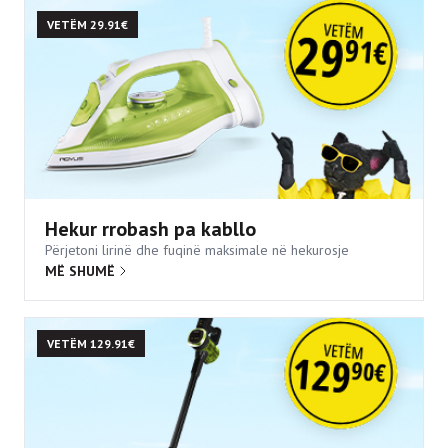
VETËM 29.91€
Hekur rrobash pa kabllo
Përjetoni lirinë dhe fuqinë maksimale në hekurosje
MË SHUMË
VETËM 129.91€