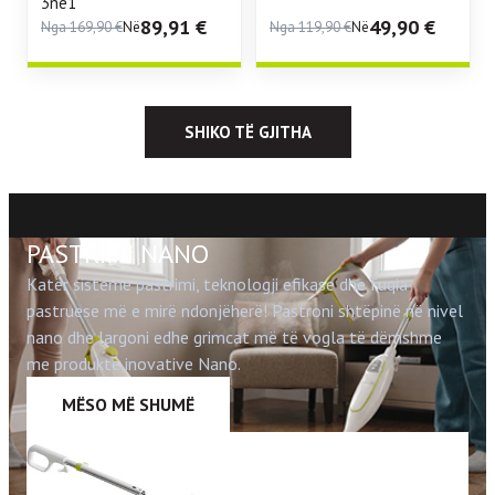
3në1
89,91
€
49,90
€
Nga
169,90
€
Në
Nga
119,90
€
Në
SHIKO TË GJITHA
PASTRIMI NANO
Katër sisteme pastrimi, teknologji efikase dhe fuqia
pastruese më e mirë ndonjëherë! Pastroni shtëpinë në nivel
nano dhe largoni edhe grimcat më të vogla të dëmshme
me produkte inovative Nano.
MËSO MË SHUMË