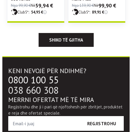
59,94
€
99,90
€
Nga
99,90
€
Në
Nga
139,90
€
Në
Club5*:
54,95
€
Club5*:
89,91
€
SHIKO TË GJITHA
KENI NEVOJË PËR NDIHMË?
0800 100 55
038 660 308
MERRNI OFERTAT MË TË MIRA
Regjistrohu dhe ji i pari që njoftohesh për zbritjet, produktet
e reja dhe ofertat speciale.
REGJISTROHU