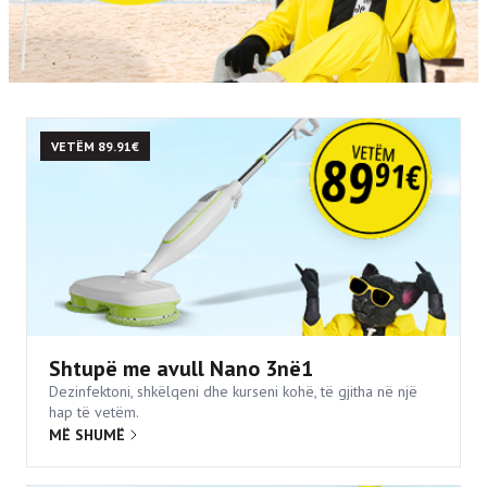
VETËM 89.91€
Shtupë me avull Nano 3në1
Dezinfektoni, shkëlqeni dhe kurseni kohë, të gjitha në një
hap të vetëm.
MË SHUMË