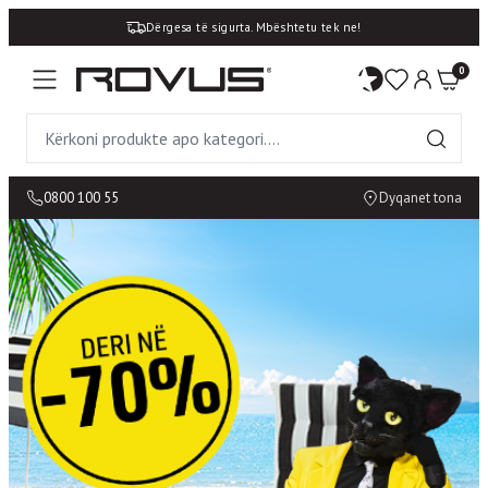
Dërgesa të sigurta. Mbështetu tek ne!
0
0800 100 55
Dyqanet tona