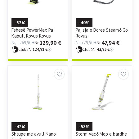
-52%
-40%
Fshesë PowerMax Pa
Pajisja e Dorës Steam&Go
Kabull Rovus Rovus
Rovus
129,90
€
47,94
€
Nga
269,90
€
Në
Nga
79,90
€
Në
Club5*:
124,91
€
Club5*:
43,95
€
-47%
-58%
Shtupë me avull Nano
Storm Vac&Mop e bardhë