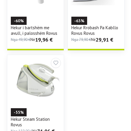
-60%
-63%
Hekur i bartshëm me
Hekur Rrobash Pa Kabllo
avull, i palosshëm Rovus
Rovus Rovus
19,96
€
29,91
€
Nga
49,90
€
Në
Nga
79,90
€
Në
-55%
Hekur Steam Station
Rovus