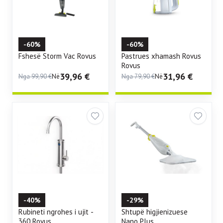
-60%
-60%
Fshesë Storm Vac Rovus
Pastrues xhamash Rovus
Rovus
39,96
€
31,96
€
Nga
99,90
€
Në
Nga
79,90
€
Në
-40%
-29%
Rubineti ngrohes i ujit -
Shtupë higjienizuese
360 Rovus
Nano Plus