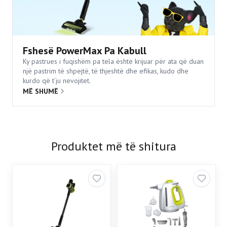
Fshesë PowerMax Pa Kabull
Ky pastrues i fuqishëm pa tela është krijuar për ata që duan
një pastrim të shpejtë, të thjeshtë dhe efikas, kudo dhe
kurdo që t’ju nevojitet.
MË SHUMË
Produktet më të shitura