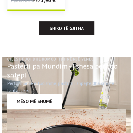
71,96
€
Nga
159,90
€
Në
SHIKO TË GJITHA
CILËSI, FUQI DHE KOMODITET NË NJË VEND.
Pastërti pa Mundim - Fshesa për çdo
shtëpi
Performancë e fuqishme, pastrim i shpejtë dhe çmime
fantastike.
MËSO MË SHUMË